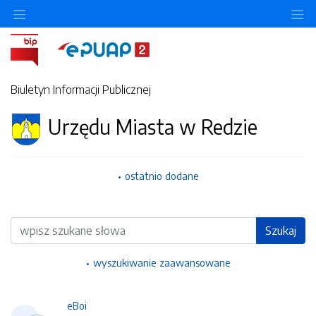
Ukryj/pokaż menu przedmiotowe
Uk
Biuletyn Informacji Publicznej
Urzędu Miasta w Redzie
ostatnio dodane
Wyszukiwarka
Szukaj
wyszukiwanie zaawansowane
eBoi