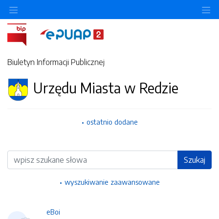
Ukryj/pokaż menu przedmiotowe
Uk
Biuletyn Informacji Publicznej
Urzędu Miasta w Redzie
ostatnio dodane
Wyszukiwarka
Szukaj
wyszukiwanie zaawansowane
eBoi