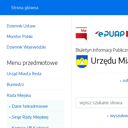
Strona główna
Dziennik Ustaw
Monitor Polski
Dziennik Wojewódzki
Biuletyn Informacji Publicz
Urzędu Mi
Menu przedmiotowe
Urząd Miasta Reda
os
Burmistrz
Rada Miejska
Wyszukiwarka
Dane teleadresowe
wyszukiw
Sesje Rady Miejskiej
Komisje VIII Kadencji