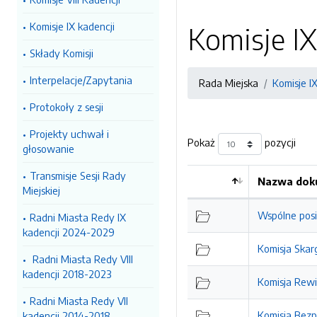
Komisje IX kadencji
Komisje IX
Składy Komisji
Interpelacje/Zapytania
Rada Miejska
Komisje I
Protokoły z sesji
Projekty uchwał i
Pokaż
pozycji
głosowanie
Transmisje Sesji Rady
Nazwa doku
Miejskiej
Kolejność
Wspólne posi
Radni Miasta Redy IX
kadencji 2024-2029
Komisja Skar
Radni Miasta Redy VIII
kadencji 2018-2023
Komisja Rewi
Radni Miasta Redy VII
Komisja Bezp
kadencji 2014-2018