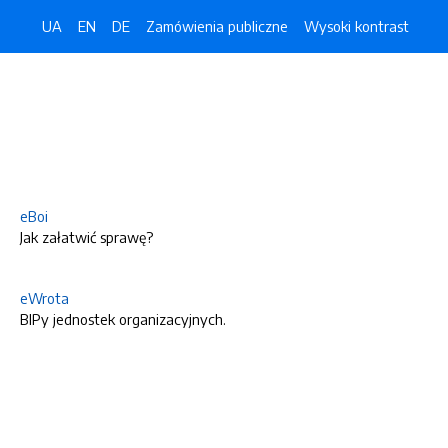
UA
EN
DE
Zamówienia publiczne
Wysoki kontrast
eBoi
Jak załatwić sprawę?
eWrota
BIPy jednostek organizacyjnych.