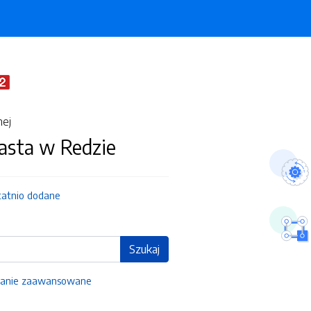
nej
asta w Redzie
tatnio dodane
Szukaj
anie zaawansowane