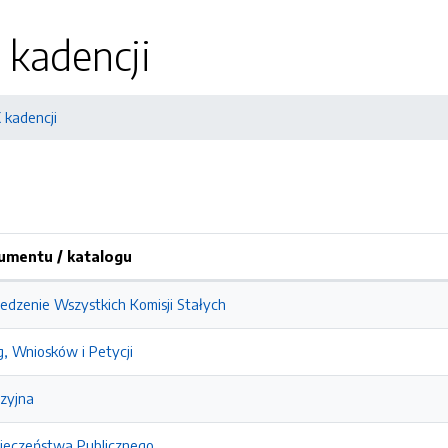
 kadencji
X kadencji
mentu / katalogu
edzenie Wszystkich Komisji Stałych
g, Wniosków i Petycji
zyjna
ieczeństwa Publicznego