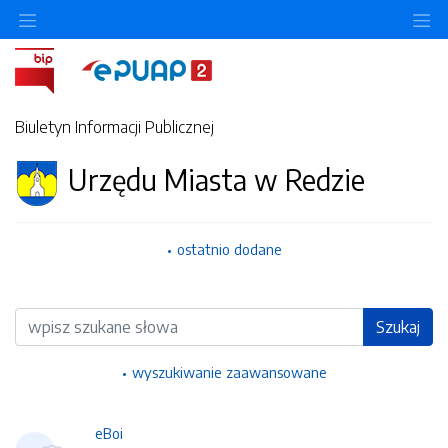
Ukryj/pokaż menu przedmiotowe
Uk
Biuletyn Informacji Publicznej
Urzędu Miasta w Redzie
ostatnio dodane
Wyszukiwarka
Szukaj
wyszukiwanie zaawansowane
eBoi