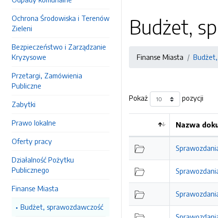
Ochrona Środowiska i Terenów
Budżet, s
Zieleni
Bezpieczeństwo i Zarządzanie
Kryzysowe
Finanse Miasta
Budżet
Przetargi, Zamówienia
Publiczne
Pokaż
pozycji
Zabytki
Prawo lokalne
Nazwa doku
Kolejność
Oferty pracy
Sprawozdania
Działalność Pożytku
Publicznego
Sprawozdania
Finanse Miasta
Sprawozdania
Budżet, sprawozdawczość
Sprawozdania