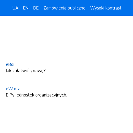
UA
EN
DE
Zamówienia publiczne
Wysoki kontrast
eBoi
Jak załatwić sprawę?
eWrota
BIPy jednostek organizacyjnych.