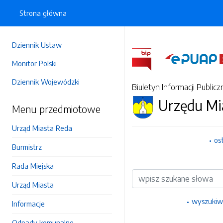
Strona główna
Dziennik Ustaw
Monitor Polski
Dziennik Wojewódzki
Biuletyn Informacji Publicz
Urzędu Mi
Menu przedmiotowe
Urząd Miasta Reda
os
Burmistrz
Rada Miejska
Wyszukiwarka
Urząd Miasta
wyszukiw
Informacje
Odpady komunalne