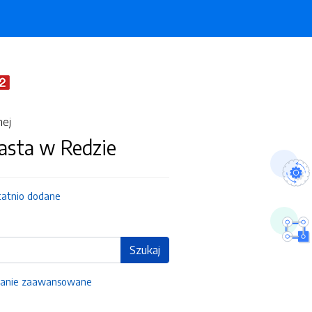
nej
asta w Redzie
tatnio dodane
Szukaj
anie zaawansowane