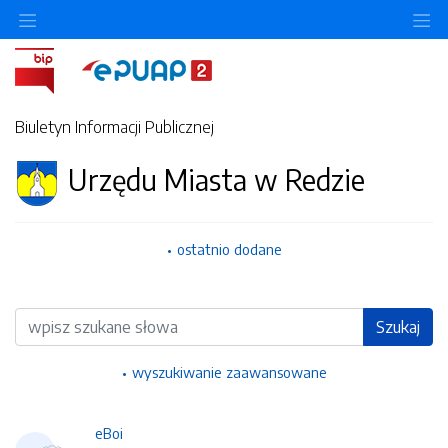
Ukryj/pokaż menu przedmiotowe
Uk
Biuletyn Informacji Publicznej
Urzędu Miasta w Redzie
ostatnio dodane
Wyszukiwarka
Szukaj
wyszukiwanie zaawansowane
eBoi