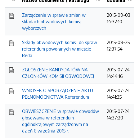
Nazwa dokumentu / katalogu
dodania
Kolejność
Zarządzenie w sprawie zmian w
2015-09-03
składach obwodowych komisji
14:32:10
wyborczych
Składy obwodowych komisji do spraw
2015-08-25
referendum powołanych w mieście
12:37:54
Reda
ZGŁOSZENIE KANDYDATÓW NA
2015-07-24
CZŁONKÓW KOMISJI OBWODOWEJ
14:44:16
WNIOSEK O SPORZĄDZENIE AKTU
2015-07-24
PEŁNOMOCNICTWA Referendum
14:41:35
OBWIESZCZENIE w sprawie obwodów
2015-07-24
głosowania w referendum
14:37:20
ogólnokrajowym zarządzonym na
dzień 6 września 2015 r.