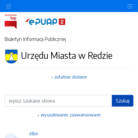
Ukryj/pokaż menu przedmiotowe
Uk
Biuletyn Informacji Publicznej
Urzędu Miasta w Redzie
ostatnio dodane
Wyszukiwarka
Szukaj
wyszukiwanie zaawansowane
eBoi