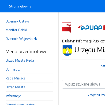
Strona główna
Dziennik Ustaw
Monitor Polski
Dziennik Wojewódzki
Biuletyn Informacji Publicz
Urzędu Mi
Menu przedmiotowe
Urząd Miasta Reda
os
Burmistrz
Rada Miejska
Wyszukiwarka
Urząd Miasta
wyszukiw
Informacje
Odpady komunalne