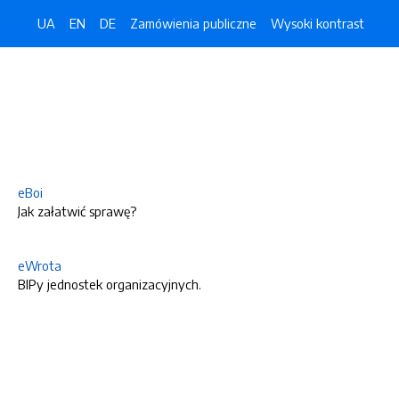
UA
EN
DE
Zamówienia publiczne
Wysoki kontrast
eBoi
Jak załatwić sprawę?
eWrota
BIPy jednostek organizacyjnych.