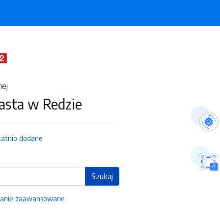
nej
asta w Redzie
tatnio dodane
Szukaj
anie zaawansowane