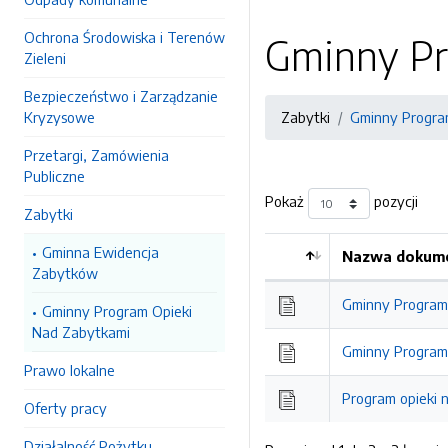
Ochrona Środowiska i Terenów
Gminny Pr
Zieleni
Bezpieczeństwo i Zarządzanie
Kryzysowe
Zabytki
Gminny Progra
Przetargi, Zamówienia
Publiczne
Pokaż
pozycji
Zabytki
Gminna Ewidencja
Nazwa dokume
Zabytków
Kolejność
Gminny Program 
Gminny Program Opieki
Nad Zabytkami
Gminny Program 
Prawo lokalne
Program opieki 
Oferty pracy
Działalność Pożytku