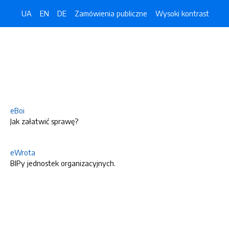
UA
EN
DE
Zamówienia publiczne
Wysoki kontrast
eBoi
Jak załatwić sprawę?
eWrota
BIPy jednostek organizacyjnych.