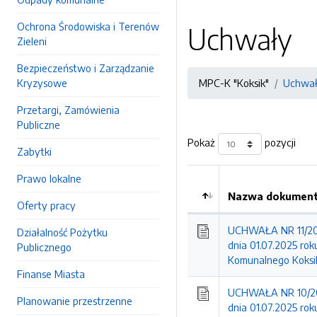
Ochrona Środowiska i Terenów
Uchwały
Zieleni
Bezpieczeństwo i Zarządzanie
Kryzysowe
MPC-K "Koksik"
Uchwa
Przetargi, Zamówienia
Publiczne
Pokaż
pozycji
Zabytki
Prawo lokalne
Nazwa dokumentu
Oferty pracy
Kolejność
UCHWAŁA NR 11/2025
Działalność Pożytku
dnia 01.07.2025 ro
Publicznego
Komunalnego Koksik
Finanse Miasta
UCHWAŁA NR 10/202
Planowanie przestrzenne
dnia 01.07.2025 rok