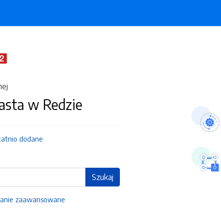
nej
asta w Redzie
tatnio dodane
Szukaj
anie zaawansowane