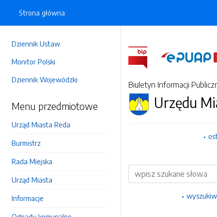
Strona główna
Dziennik Ustaw
Monitor Polski
Dziennik Wojewódzki
Biuletyn Informacji Publicz
Urzędu Mi
Menu przedmiotowe
Urząd Miasta Reda
os
Burmistrz
Rada Miejska
Wyszukiwarka
Urząd Miasta
wyszukiw
Informacje
Odpady komunalne