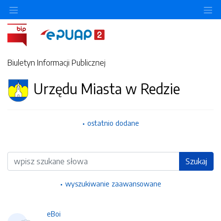
Ukryj/pokaż menu przedmiotowe
Uk
Biuletyn Informacji Publicznej
Urzędu Miasta w Redzie
ostatnio dodane
Wyszukiwarka
Szukaj
wyszukiwanie zaawansowane
eBoi