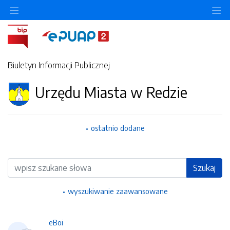
Ukryj/pokaż menu przedmiotowe
Uk
Biuletyn Informacji Publicznej
Urzędu Miasta w Redzie
ostatnio dodane
Wyszukiwarka
Szukaj
wyszukiwanie zaawansowane
eBoi