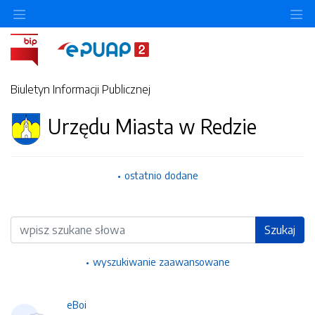
Ukryj/pokaż menu przedmiotowe
Uk
Biuletyn Informacji Publicznej
Urzędu Miasta w Redzie
ostatnio dodane
Wyszukiwarka
Szukaj
wyszukiwanie zaawansowane
eBoi