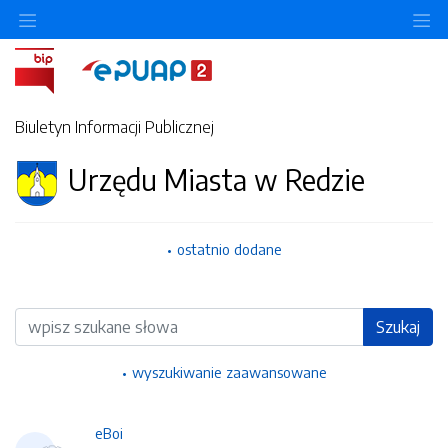
Ukryj/pokaż menu przedmiotowe
Uk
Biuletyn Informacji Publicznej
Urzędu Miasta w Redzie
ostatnio dodane
Wyszukiwarka
Szukaj
wyszukiwanie zaawansowane
eBoi