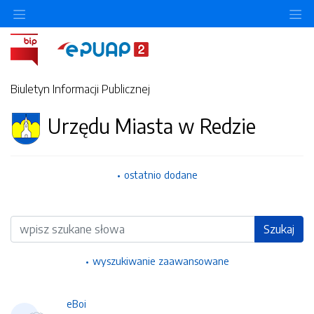
Ukryj/pokaż menu przedmiotowe
Uk
Biuletyn Informacji Publicznej
Urzędu Miasta w Redzie
ostatnio dodane
Wyszukiwarka
Szukaj
wyszukiwanie zaawansowane
eBoi