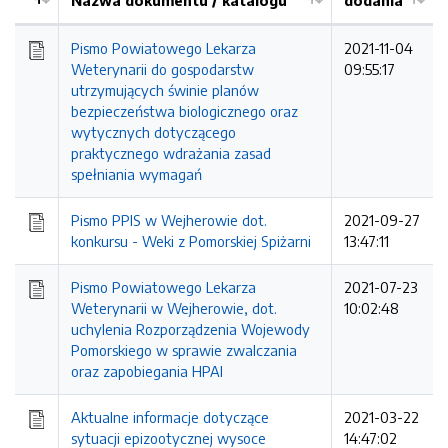
Nazwa dokumentu / katalogu
dodania
Kolejność
Pismo Powiatowego Lekarza
2021-11-04
Weterynarii do gospodarstw
09:55:17
utrzymujących świnie planów
bezpieczeństwa biologicznego oraz
wytycznych dotyczącego
praktycznego wdrażania zasad
spełniania wymagań
Pismo PPIS w Wejherowie dot.
2021-09-27
konkursu - Weki z Pomorskiej Spiżarni
13:47:11
Pismo Powiatowego Lekarza
2021-07-23
Weterynarii w Wejherowie, dot.
10:02:48
uchylenia Rozporządzenia Wojewody
Pomorskiego w sprawie zwalczania
oraz zapobiegania HPAI
Aktualne informacje dotyczące
2021-03-22
sytuacji epizootycznej wysoce
14:47:02