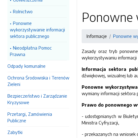
Rolnictwo
Ponowne w
Ponowne
wykorzystywanie informacji
sektora publicznego
Informacje
Ponowne wyk
Nieodpłatna Pomoc
Zasady oraz tryb ponowneg
Prawna
wykorzystywaniu informacji s
Odpady komunalne
Informacja sektora pub
dźwiękowej, wizualnej lub a
Ochrona Środowiska i Terenów
Zieleni
Ponowne wykorzystywani
wymiany informacji sektora 
Bezpieczeństwo i Zarządzanie
Kryzysowe
Prawo do ponownego wyk
Przetargi, Zamówienia
- udostępnianych w Biulety
Publiczne
Ministra Cyfryzacji,
Zabytki
- przekazanych na wniosek