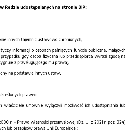
 Redzie udostępnianych na stronie BIP:
ronie innych tajemnic ustawowo chronionych,
otyczy informacji o osobach pełniących funkcje publiczne, mających
 przypadku gdy osoba fizyczna lub przedsiębiorca wyrazi zgodę na
ygnuje z przysługującego mu prawa),
czony na podstawie innych ustaw,
 określonych prawem;
 właściciele umownie wyłączyli możliwość ich udostępniania lub
00 r. – Prawo własności przemysłowej (Dz. U. z 2021 r. poz. 324)
h lub przepisów prawa Unii Europejskiej;