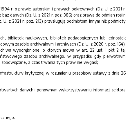
994 r. o prawie autorskim i prawach pokrewnych (Dz. U. z 2021 r.
 baz danych (Dz. U. z 2021 r. poz. 386) oraz prawa do odmian roślin
 U. z 2021 r. poz. 213) przysługują podmiotom innym niż podmioty
, bibliotek naukowych, bibliotek pedagogicznych lub jednostek
rodowym zasobie archiwalnym i archiwach (Dz. U. z 2020 r. poz. 164),
chiwa wyodrębnione, o których mowa w art. 22 ust. 1 pkt 2 tej
e państwowego zasobu archiwalnego, w przypadku gdy pierwotnym
 zobowiązane, a czas trwania tych praw nie wygasł;
nfrastruktury krytycznej w rozumieniu przepisów ustawy z dnia 26
 o otwartych danych i ponownym wykorzystywaniu informacji sektora
icznego: