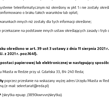
systemie teleinformatycznym niż określony w pkt 1 i nie zostały o
oinformowano o braku takich warunków lub opłat;
runkach innych niż zostały dla tych informacji określone;
ły przekazane na podstawie innych ustaw określających zasady i tryb d
u określono w art. 39 ust 3 ustawy z dnia 11 sierpnia 2021 
. z 2021 r. poz.1641).
postaci papierowej lub elektronicznej w następujący sposób:
ędu Miasta w Redzie przy ul. Gdańska 33, 84-240 Reda;
ty
poprzez przesłanie na wskazany wyżej adres Urzędu Miasta w Red
ną (e-mail: sekretariat@reda.pl)
P
(skrytka epuap: /3890kwrvvn/skrytka).