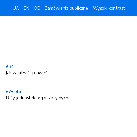
UA
EN
DE
Zamówienia publiczne
Wysoki kontrast
eBoi
Jak załatwić sprawę?
eWrota
BIPy jednostek organizacyjnych.