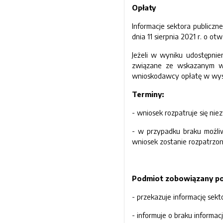
Opłaty
Informacje sektora publicz
dnia 11 sierpnia 2021 r. o 
Jeżeli w wyniku udostępnie
związane ze wskazanym we
wnioskodawcy opłatę w wys
Terminy:
- wniosek rozpatruje się nie
- w przypadku braku możli
wniosek zostanie rozpatrzony
Podmiot zobowiązany po
- przekazuje informację se
- informuje o braku informa