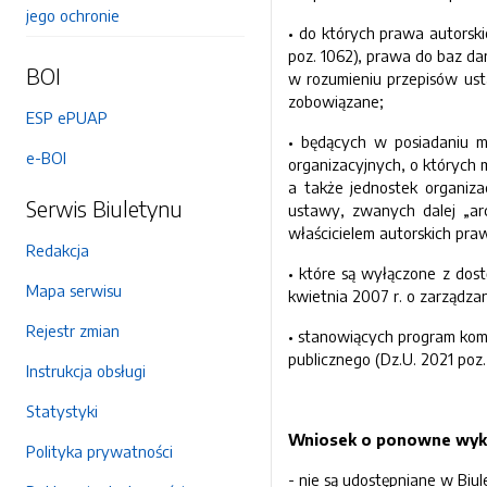
jego ochronie
• do których prawa autorski
poz. 1062), prawa do baz dan
BOI
w rozumieniu przepisów usta
zobowiązane;
ESP ePUAP
• będących w posiadaniu m
e-BOI
organizacyjnych, o których m
a także jednostek organiz
Serwis Biuletynu
ustawy, zwanych dalej „ar
właścicielem autorskich pr
Redakcja
• które są wyłączone z dost
Mapa serwisu
kwietnia 2007 r. o zarządzan
Rejestr zmian
• stanowiących program komp
publicznego (Dz.U. 2021 poz. 
Instrukcja obsługi
Statystyki
Wniosek o ponowne wyk
Polityka prywatności
- nie są udostępniane w Biul