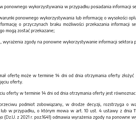
ów ponownego wykorzystywania w przypadku posiadania informacji s
ą warunki ponownego wykorzystywania lub informację o wysokości o
nformację o przyczynach braku możliwości przekazania informacji se
ego mogą zostać przekazane;
i, wyrażenia zgody na ponowne wykorzystywanie informacji sektora p
ał ofertę może w terminie 14 dni od dnia otrzymania oferty złoży
ęciu oferty.
ciu oferty w terminie 14 dni od dnia otrzymania oferty jest równozn
przeciwu podmiot zobowiązany, w drodze decyzji, rozstrzyga o 
ub w przypadku, o którym mowa w art. 10 ust. 4 ustawy z dnia 11
ego (Dz.U. z 2021 r. poz.1641) odmawia wyrażenia zgody na ponowne w