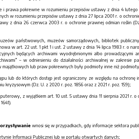
e i prawa pokrewne w rozumieniu przepisów ustawy z dnia 4 lutego 1
ych w rozumieniu przepisów ustawy z dnia 27 lipca 2001 r. o ochronie
wy z dnia 26 czerwca 2003 r. o ochronie prawnej odmian roślin (Dz.
uzeów państwowych, muzeów samorządowych, bibliotek publicznych
owa w art. 22 ust. 1 pkt 1 i ust. 2 ustawy z dnia 14 lipca 1983 r. o na
acyjnych będących archiwami wyodrębnionymi albo prowadzącymi ar
chiwami” – w odniesieniu do działalności archiwalnej w zakresi
aw majątkowych lub praw pokrewnych były podmioty inne niż podmioty
ępu lub do których dostęp jest ograniczony ze względu na ochronę i
iu kryzysowym (Dz. U. z 2020 r. poz. 1856 oraz z 2021 r. poz. 159);
uterowy, z wyjątkiem art. 10 ust. 5 ustawy dnia 11 sierpnia 2021 r.
1641).
orzystywanie
wnosi się w przypadkach, gdy informacje sektora publ
etynie Informacji Publicznej lub w portalu otwartych danych;