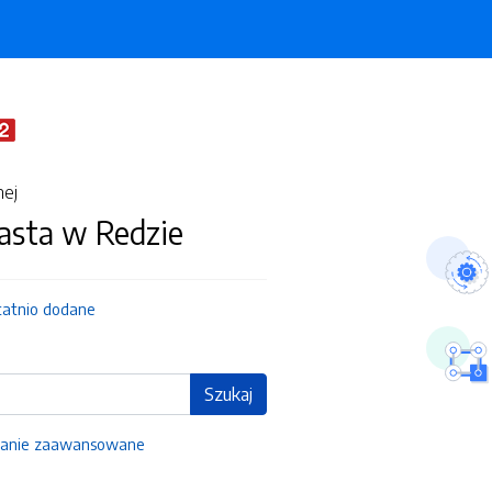
nej
asta w Redzie
tatnio dodane
Szukaj
anie zaawansowane