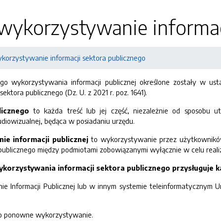
ykorzystywanie informacj
orzystywanie informacji sektora publicznego
o wykorzystywania informacji publicznej określone zostały w ust
ektora publicznego (Dz. U. z 2021 r. poz. 1641).
licznego
to każda treść lub jej część, niezależnie od sposobu ut
udiowizualnej, będąca w posiadaniu urzędu.
e informacji publicznej
to wykorzystywanie przez użytkowników 
publicznego między podmiotami zobowiązanymi wyłącznie w celu realiz
orzystywania informacji sektora publicznego przysługuje 
nie Informacji Publicznej lub w innym systemie teleinformatycznym
 o ponowne wykorzystywanie.