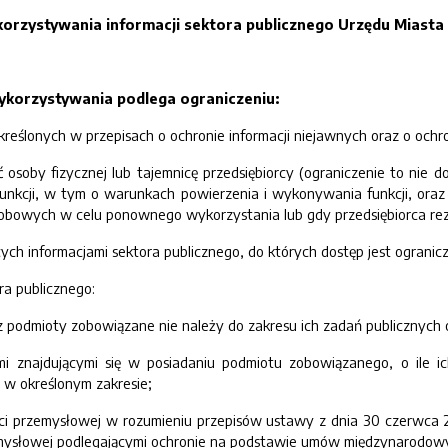
zystywania informacji sektora publicznego Urzędu Miasta w
orzystywania podlega ograniczeniu:
określonych w przepisach o ochronie informacji niejawnych oraz o och
osoby fizycznej lub tajemnicę przedsiębiorcy (ograniczenie to nie d
funkcji, w tym o warunkach powierzenia i wykonywania funkcji, oraz
sobowych w celu ponownego wykorzystania lub gdy przedsiębiorca rez
ących informacjami sektora publicznego, do których dostęp jest ograni
ora publicznego:
z podmioty zobowiązane nie należy do zakresu ich zadań publicznych
 znajdującymi się w posiadaniu podmiotu zobowiązanego, o ile ich
 w określonym zakresie;
ci przemysłowej w rozumieniu przepisów ustawy z dnia 30 czerwca 20
mysłowej podlegającymi ochronie na podstawie umów międzynarodowyc