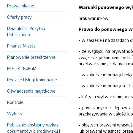
Prawo lokalne
Warunki ponownego wykor
Oferty pracy
brak warunków.
Działalność Pożytku
Prawo do ponownego wyk
Publicznego
- w zakresie i na zasadach 
Finanse Miasta
- ze względu na prywatność 
Planowanie przestrzenne
związek z pełnieniem tych 
przetwarzanie jej danych o
MPC-K "Koksik"
- w zakresie informacji będ
Redzkie Usługi Komunalne
- w zakresie informacji sekt
Oświadczenia majątkowe
• których wytwarzanie prze
Kontrole
• powiązanych z depozytami
Wybory
przekazywania w całości lub
Publicznie dostępny wykaz
• objętych prawami własnoś
dokumentów o środowisku i
lub prawami własności prze