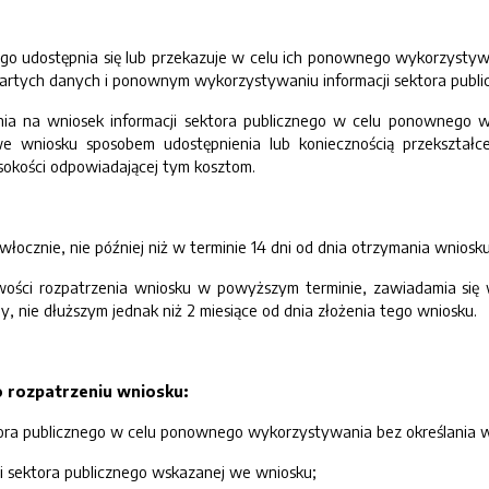
nego udostępnia się lub przekazuje w celu ich ponownego wykorzysty
otwartych danych i ponownym wykorzystywaniu informacji sektora publi
nia na wniosek informacji sektora publicznego w celu ponownego w
 wniosku sposobem udostępnienia lub koniecznością przekształc
okości odpowiadającej tym kosztom.
zwłocznie, nie później niż w terminie 14 dni od dnia otrzymania wniosku
wości rozpatrzenia wniosku w powyższym terminie, zawiadamia się 
, nie dłuższym jednak niż 2 miesiące od dnia złożenia tego wniosku.
 rozpatrzeniu wniosku:
ktora publicznego w celu ponownego wykorzystywania bez określan
cji sektora publicznego wskazanej we wniosku;